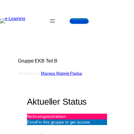
Zum
Inhalt
springen
Anmelden
Gruppe EKB Teil B
Verfasst von
Maresa Matejit-Papka
in
Aktueller Status
Nicht eingeschrieben
Enroll in this gruppe to get access