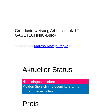
Grundunterweisung Arbeitsschutz LT
GASETECHNIK -Büro-
Verfasst von
Maresa Matejit-Papka
in
Aktueller Status
Nicht eingeschrieben
Melden Sie sich in diesem kurs an, um
Zugang zu erhalten
Preis