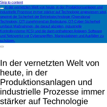
Skip to content
In der vernetzten Welt von heute, in der Produktionsanlagen und
industrielle Prozesse immer stärker auf Technologie angewiesen sind,
gewinnt die Sicherheit der Betriebstechnologie (Operational
Technology, OT) zunehmend an Bedeutung. OT-Cyber-Sicherheit
umfasst Maßnahmen, die darauf abzielen, industrielle
Kontrollsysteme (ICS) und die darin enthaltenen Anlagen, Software
und Netzwerke vor Cyberangriffen, Manipulationen und Ausfällen zu
schützen.
In der vernetzten Welt von
heute, in der
Produktionsanlagen und
industrielle Prozesse immer
stärker auf Technologie